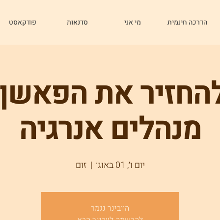
הדרכה חינמית
מי אני
סדנאות
פודקאסט
החזיר את הפאשן 
מנהלים אנרגיה
יום ו׳, 01 באוג׳
  |  
זום
הוובינר נגמר