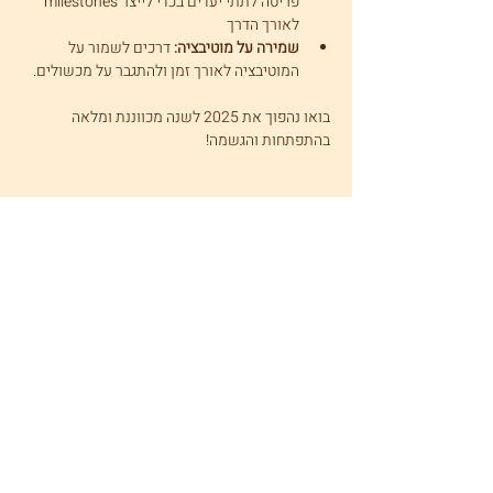
פריטה לתתי יעדים בכדי לייצר milestones 
לאורך הדרך
שמירה על מוטיבציה:
 דרכים לשמור על 
המוטיבציה לאורך זמן ולהתגבר על מכשולים.
בואו נהפוך את 2025 לשנה מכווננת ומלאה 
בהתפתחות והגשמה!
שיתוף
עדי שמיטנקה
תקנון
מדיניות פרטיות
טלפון:
052-3795297